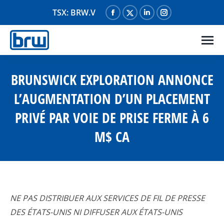
TSX: BRW.V
La
La
La
La
page
page
page
page
Facebook
X
LinkedIn
Instagram
s'ouvre
s'ouvre
s'ouvre
s'ouvre
dans
dans
dans
dans
BRUNSWICK EXPLORATION ANNONCE
une
une
une
une
L’AUGMENTATION D’UN PLACEMENT
nouvelle
nouvelle
nouvelle
nouvelle
PRIVÉ PAR VOIE DE PRISE FERME À 6
fenêtre
fenêtre
fenêtre
fenêtre
M$ CA
NE PAS DISTRIBUER AUX SERVICES DE FIL DE PRESSE
DES ÉTATS-UNIS NI DIFFUSER AUX ÉTATS-UNIS