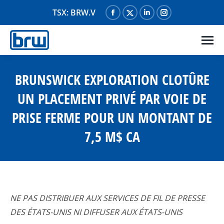
TSX: BRW.V
La
La
La
La
page
page
page
page
Facebook
X
LinkedIn
Instagram
s'ouvre
s'ouvre
s'ouvre
s'ouvre
dans
dans
dans
dans
BRUNSWICK EXPLORATION CLOTÛRE
une
une
une
une
UN PLACEMENT PRIVÉ PAR VOIE DE
nouvelle
nouvelle
nouvelle
nouvelle
PRISE FERME POUR UN MONTANT DE
fenêtre
fenêtre
fenêtre
fenêtre
7,5 M$ CA
NE PAS DISTRIBUER AUX SERVICES DE FIL DE PRESSE
DES ÉTATS-UNIS NI DIFFUSER AUX ÉTATS-UNIS