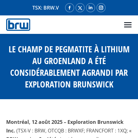
TSX: BRW.V
La
La
La
La
page
page
page
page
Facebook
X
LinkedIn
Instagram
s'ouvre
s'ouvre
s'ouvre
s'ouvre
dans
dans
dans
dans
LE CHAMP DE PEGMATITE À LITHIUM
une
une
une
une
AU GROENLAND A ÉTÉ
nouvelle
nouvelle
nouvelle
nouvelle
CONSIDÉRABLEMENT AGRANDI PAR
fenêtre
fenêtre
fenêtre
fenêtre
EXPLORATION BRUNSWICK
Montréal, 12 août 2025 – Exploration Brunswick
Inc.
(TSX-V : BRW, OTCQB : BRWXF; FRANCFORT : 1XQ; «