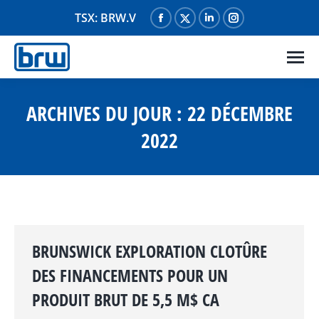
TSX: BRW.V
La
La
La
La
page
page
page
page
Facebook
X
LinkedIn
Instagram
s'ouvre
s'ouvre
s'ouvre
s'ouvre
dans
dans
dans
dans
ARCHIVES DU JOUR :
22 DÉCEMBRE
une
une
une
une
2022
nouvelle
nouvelle
nouvelle
nouvelle
fenêtre
fenêtre
fenêtre
fenêtre
BRUNSWICK EXPLORATION CLOTÛRE
DES FINANCEMENTS POUR UN
PRODUIT BRUT DE 5,5 M$ CA